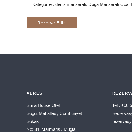
Kategoriler:
deniz manzaralı
,
Doğa Manzaralı Oda
,
Rezerve Edin
ADRES
REZERV
Suna House Otel
Tel.: +90 
Sögüt Mahallesi, Cumhuriyet
Rezervasy
Sokak
rezervas
No: 34 Marmaris / Muğla