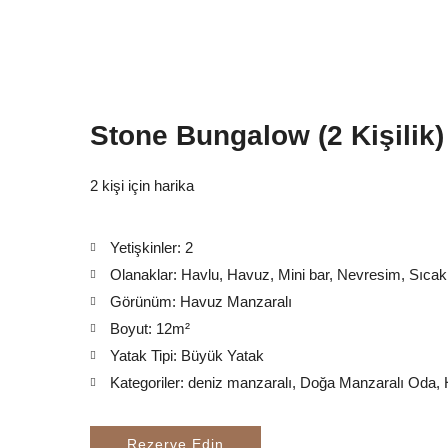
Stone Bungalow (2 Kişilik)
2 kişi için harika
Yetişkinler:
2
Olanaklar:
Havlu
,
Havuz
,
Mini bar
,
Nevresim
,
Sıcak
Görünüm:
Havuz Manzaralı
Boyut:
12m²
Yatak Tipi:
Büyük Yatak
Kategoriler:
deniz manzaralı
,
Doğa Manzaralı Oda
,
Rezerve Edin