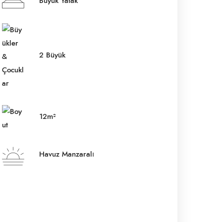
Büyük Yatak
Çıkış Tarihi
*
2 Büyük
Yetişkinler
12m²
Çocuklar
Havuz Manzaralı