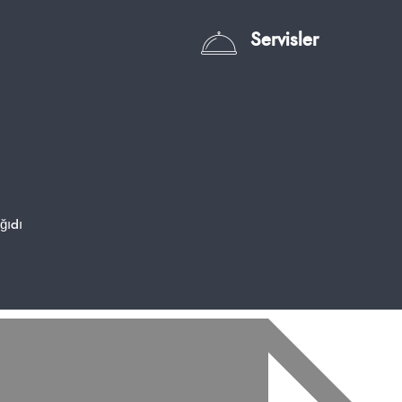
Servisler
ğıdı