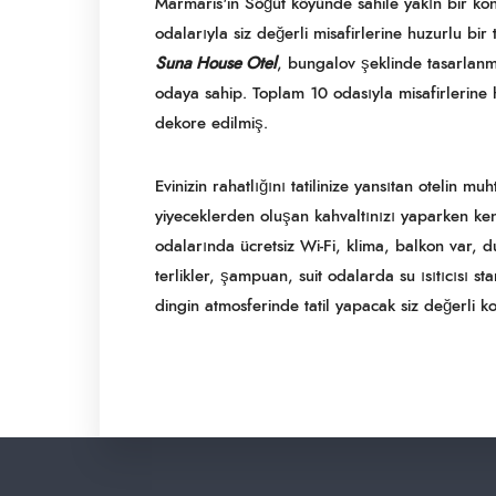
Marmaris'in Söğüt köyünde sahile yakın bir k
odalarıyla siz değerli misafirlerine huzurlu bir
Suna House Otel
, bungalov şeklinde tasarlanm
odaya sahip. Toplam 10 odasıyla misafirlerine
dekore edilmiş.
Evinizin rahatlığını tatilinize yansıtan otelin
yiyeceklerden oluşan kahvaltınızı yaparken ke
odalarında ücretsiz Wi-Fi, klima, balkon var, 
terlikler, şampuan, suit odalarda su ısıtıcısı s
dingin atmosferinde tatil yapacak siz değerli ko