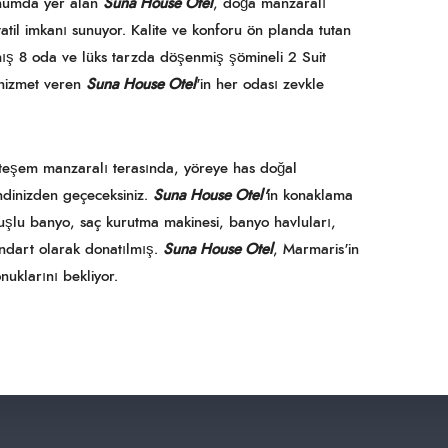
onumda yer alan
Suna House Otel
, doğa manzaralı
 tatil imkanı sunuyor. Kalite ve konforu ön planda tutan
ış 8 oda ve lüks tarzda döşenmiş şömineli 2 Suit
 hizmet veren
Suna House Otel
'in her odası zevkle
 muhteşem manzaralı terasında, yöreye has doğal
ndinizden geçeceksiniz.
Suna House Otel'
in konaklama
duşlu banyo, saç kurutma makinesi, banyo havluları,
tandart olarak donatılmış.
Suna House Otel
, Marmaris'in
nuklarını bekliyor.