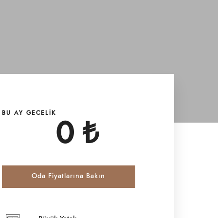
BU AY GECELIK
0
₺
Oda Fiyatlarına Bakın
Giriş Tarihi
*