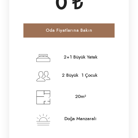
0
₺
Oda Fiyatlarına Bakın
Giriş Tarihi
*
2+1 Büyük Yatak
2 Büyük 1 Çocuk
Çıkış Tarihi
*
20m²
Yetişkinler
Doğa Manzaralı
Çocuklar