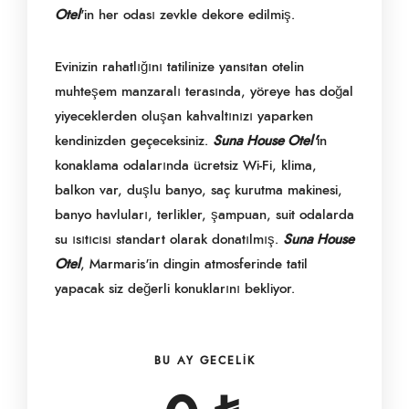
Otel
'in her odası zevkle dekore edilmiş.
Evinizin rahatlığını tatilinize yansıtan otelin
muhteşem manzaralı terasında, yöreye has doğal
yiyeceklerden oluşan kahvaltınızı yaparken
kendinizden geçeceksiniz.
Suna House Otel'
in
konaklama odalarında ücretsiz Wi-Fi, klima,
balkon var, duşlu banyo, saç kurutma makinesi,
banyo havluları, terlikler, şampuan, suit odalarda
su ısıtıcısı standart olarak donatılmış.
Suna House
Otel
, Marmaris'in dingin atmosferinde tatil
yapacak siz değerli konuklarını bekliyor.
BU AY GECELIK